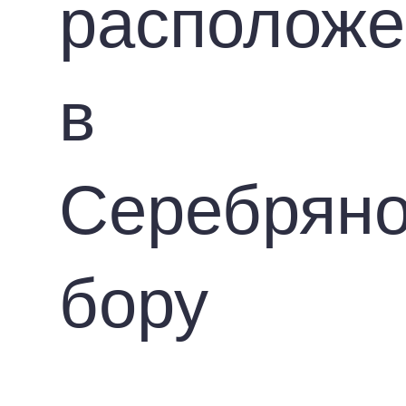
располож
в
Серебрян
бору