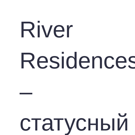
О проекте
River
Residence
–
статусный