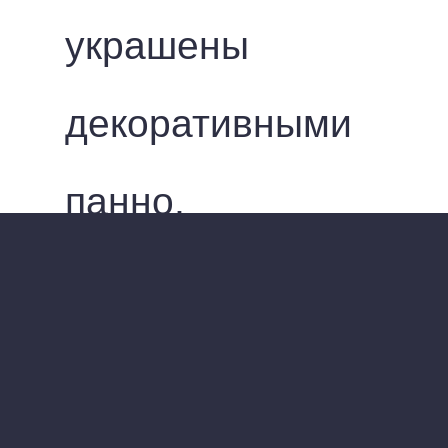
украшены
декоративными
панно,
вдохновленными
темой
академической