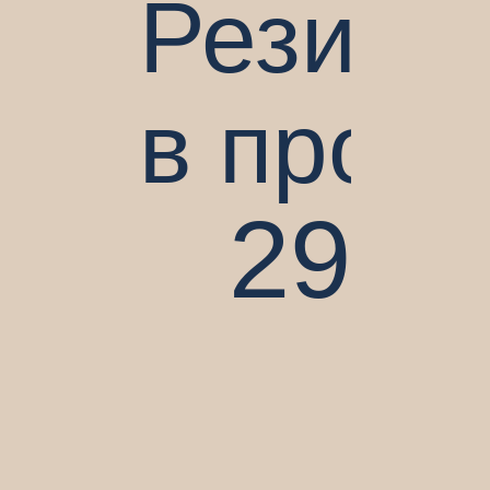
Резиде
в прод
29